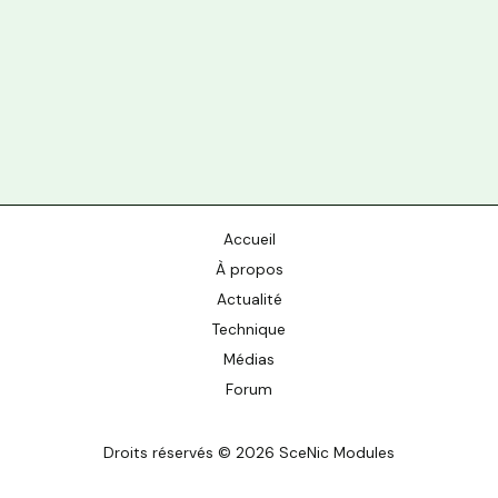
lleeeuu
A la
uu …
lleeeuu
A la
A la
uu …
Basti iii
uu …
Basti iii
Basti iii
lleeeuu
lleeeuu
lleeeuu
uu …
uu …
uu …
Accueil
À propos
Actualité
Technique
Médias
Forum
Droits réservés © 2026 SceNic Modules