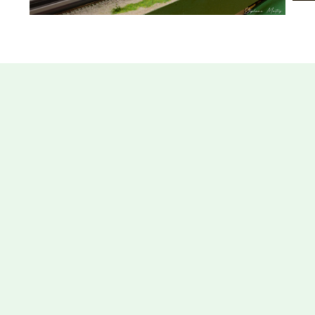
Hors Piste (J'ai encore rêvé d'ailes)