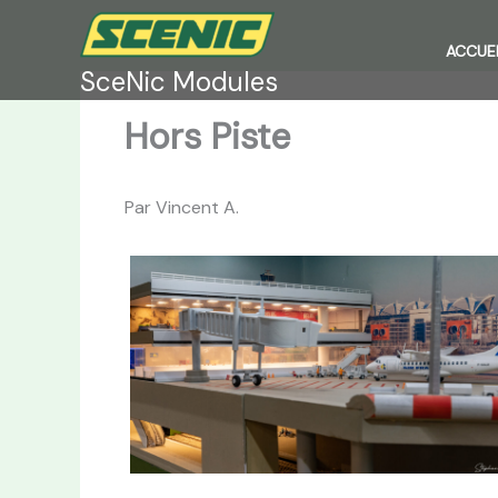
Aller
au
ACCUEI
contenu
SceNic Modules
Hors Piste
Par Vincent A.