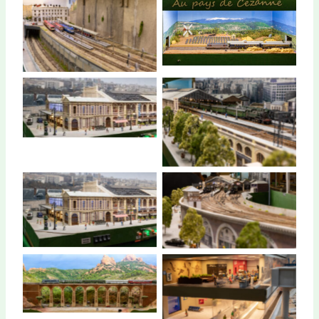
Au Pays de Cézanne
Gare de St Paul
Gare de la Bastille
Gare de la Bastille
Gare de la Bastille
Gare de la Bastille
Viaduc d’Antheor
Hors Piste (J’ai encore
rêvé d’ailes)