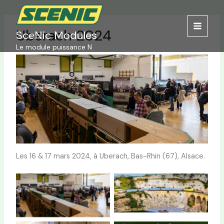
Aller
au
contenu
Uberach 2024
SceNic Modules
Le module puissance N
Les 16 & 17 mars 2024, à Uberach, Bas-Rhin (67), Alsace.
On dirait le Sud
Uberach 2024