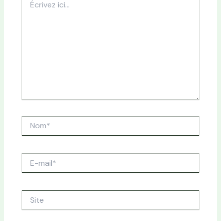
ici…
Nom*
E-
mail*
Site